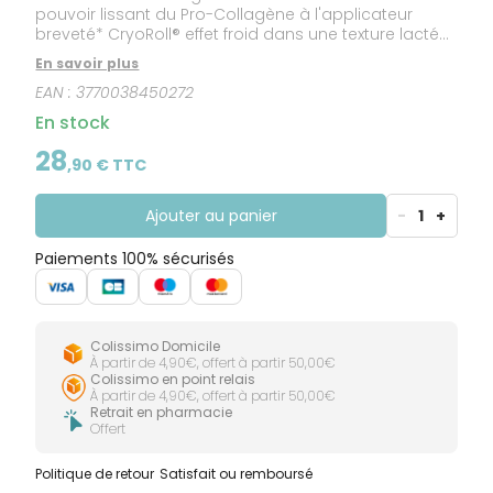
pouvoir lissant du Pro-Collagène à l'applicateur
breveté* CryoRoll® effet froid dans une texture lactée
confortable au fini soyeux. Ce soin hypoallergénique,
En savoir plus
doux mais puissant, défroisse les rides,
EAN :
3770038450272
décongestionne les poches et défatigue le regard.
En stock
28
,
90
€ TTC
Ajouter au panier
-
1
+
Paiements 100% sécurisés
Colissimo Domicile
À partir de 4,90€, offert à partir 50,00€
Colissimo en point relais
À partir de 4,90€, offert à partir 50,00€
Retrait en pharmacie
Offert
Politique de retour
Satisfait ou remboursé