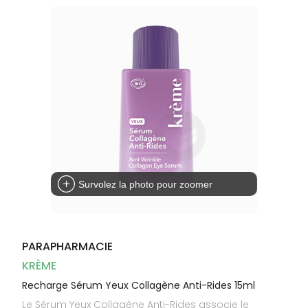
Dispositifs
Cheveux
médicaux
Corps
Homme
Solaire
Visage
Survolez la photo pour zoomer
PARAPHARMACIE
KRÈME
Recharge Sérum Yeux Collagène Anti-Rides 15ml
Le Sérum Yeux Collagène Anti-Rides associe le