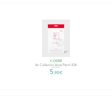
COSRX
Ac Collection Acne Patch X26
5
,
90
€