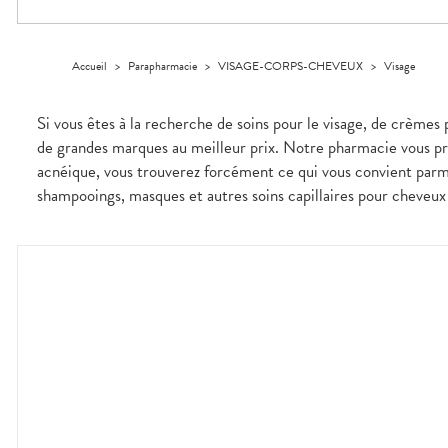
Dispositifs
Cheveux
médicaux
Corps
Homme
Accueil
>
Parapharmacie
>
VISAGE-CORPS-CHEVEUX
>
Visage
Solaire
Visage
Si vous êtes à la recherche de soins pour le visage, de crèmes 
de grandes marques au meilleur prix. Notre pharmacie vous pro
acnéique, vous trouverez forcément ce qui vous convient parm
shampooings, masques et autres soins capillaires pour cheveux 