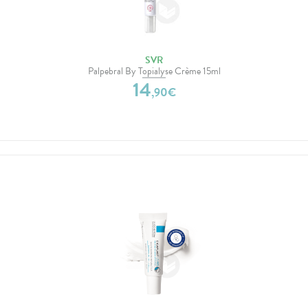
SVR
Palpebral By Topialyse Crème 15ml
14
,
90
€