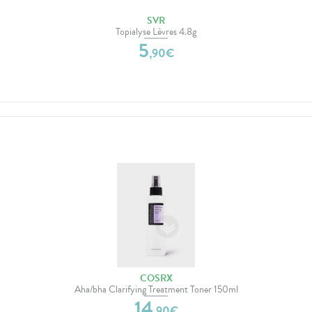
SVR
Topialyse Lèvres 4.8g
5
,
90
€
COSRX
Aha/bha Clarifying Treatment Toner 150ml
14
,
90
€