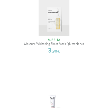
MISSHA
Mascure Whitening Sheet Mask (glutathione)
3
,
90
€