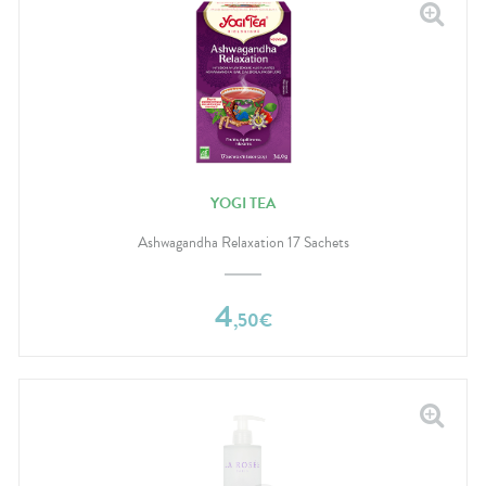
YOGI TEA
Ashwagandha Relaxation 17 Sachets
4
,
50
€