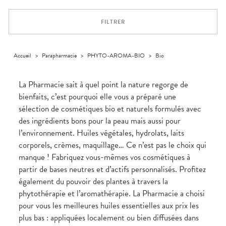
Dispositifs
Cheveux
médicaux
Corps
FILTRER
Homme
Solaire
Visage
Accueil
>
Parapharmacie
>
PHYTO-AROMA-BIO
>
Bio
La Pharmacie sait à quel point la nature regorge de
bienfaits, c’est pourquoi elle vous a préparé une
sélection de cosmétiques bio et naturels formulés avec
des ingrédients bons pour la peau mais aussi pour
l’environnement. Huiles végétales, hydrolats, laits
corporels, crèmes, maquillage… Ce n’est pas le choix qui
manque ! Fabriquez vous-mêmes vos cosmétiques à
partir de bases neutres et d’actifs personnalisés. Profitez
également du pouvoir des plantes à travers la
phytothérapie et l’aromathérapie. La Pharmacie a choisi
pour vous les meilleures huiles essentielles aux prix les
plus bas : appliquées localement ou bien diffusées dans