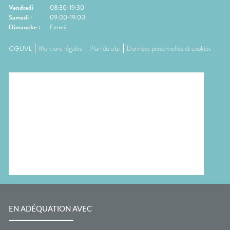
Vendredi
:
08:30-19:30
Samedi
:
09:00-19:00
Dimanche
:
Fermé
CGUVL
Mentions légales
Plan du site
Données personnelles et cookies
EN ADÉQUATION AVEC