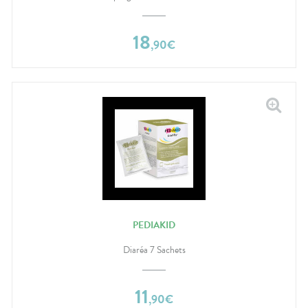
18
,
90
€
PEDIAKID
Diaréa 7 Sachets
11
,
90
€