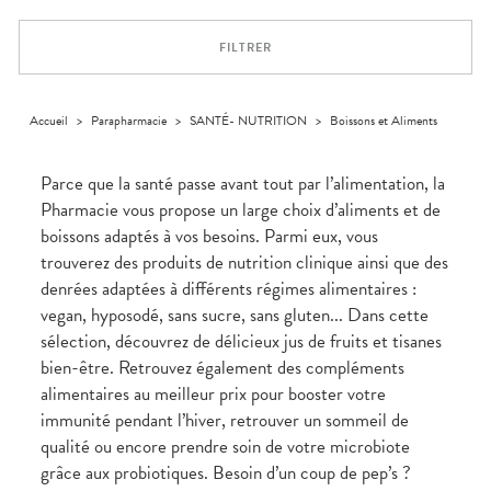
Dispositifs
Cheveux
médicaux
Corps
FILTRER
Homme
Solaire
Visage
Accueil
>
Parapharmacie
>
SANTÉ- NUTRITION
>
Boissons et Aliments
Parce que la santé passe avant tout par l’alimentation, la
Pharmacie vous propose un large choix d’aliments et de
boissons adaptés à vos besoins. Parmi eux, vous
trouverez des produits de nutrition clinique ainsi que des
denrées adaptées à différents régimes alimentaires :
vegan, hyposodé, sans sucre, sans gluten... Dans cette
sélection, découvrez de délicieux jus de fruits et tisanes
bien-être. Retrouvez également des compléments
alimentaires au meilleur prix pour booster votre
immunité pendant l’hiver, retrouver un sommeil de
qualité ou encore prendre soin de votre microbiote
grâce aux probiotiques. Besoin d’un coup de pep’s ?