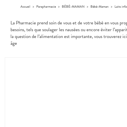
Homme
Accueil
>
Parapharmacie
>
BÉBÉ-MAMAN
>
Bébé-Maman
>
Laits inf
Solaire
Visage
La Pharmacie prend soin de vous et de votre bébé en vous propo
besoins, tels que soulager les nausées ou encore éviter l’appar
la question de l’alimentation est importante, vous trouverez ici
âge