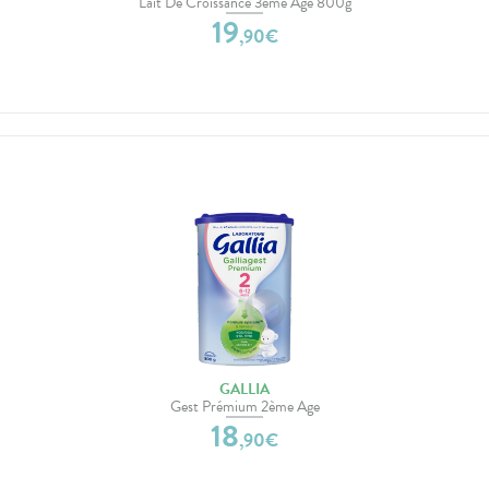
Lait De Croissance 3ème Âge 800g
19
,
90
€
GALLIA
Gest Prémium 2ème Age
18
,
90
€