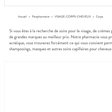
Dispositifs
Cheveux
médicaux
Corps
Homme
Accueil
>
Parapharmacie
>
VISAGE-CORPS-CHEVEUX
>
Corps
Solaire
Visage
Si vous êtes à la recherche de soins pour le visage, de crèmes 
de grandes marques au meilleur prix. Notre pharmacie vous pro
acnéique, vous trouverez forcément ce qui vous convient parm
shampooings, masques et autres soins capillaires pour cheveux 