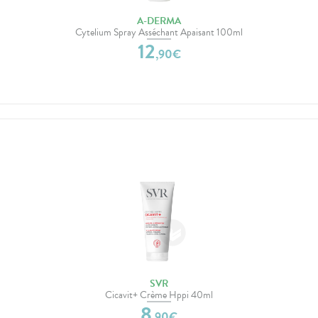
A-DERMA
Cytelium Spray Asséchant Apaisant 100ml
12
,
90
€
SVR
Cicavit+ Crème Hppi 40ml
8
,
90
€