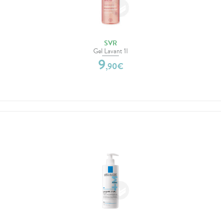
SVR
Gel Lavant 1l
9
,
90
€