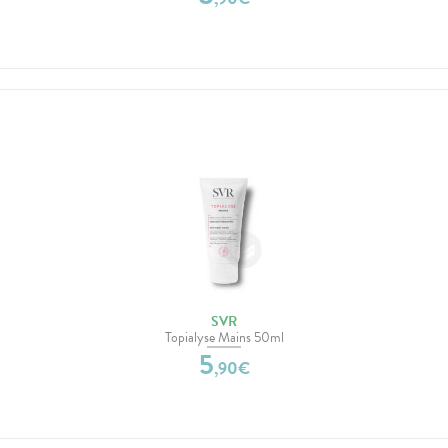
SVR
Topialyse Mains 50ml
5
,
90
€