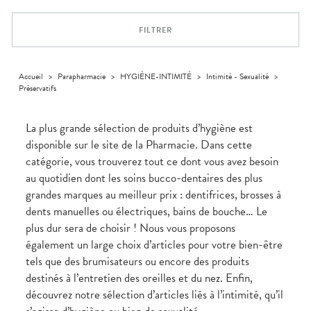
Dispositifs
Cheveux
médicaux
Corps
FILTRER
Homme
Solaire
Visage
Accueil
>
Parapharmacie
>
HYGIÈNE-INTIMITÉ
>
Intimité - Sexualité
>
Préservatifs
La plus grande sélection de produits d’hygiène est
disponible sur le site de la Pharmacie. Dans cette
catégorie, vous trouverez tout ce dont vous avez besoin
au quotidien dont les soins bucco-dentaires des plus
grandes marques au meilleur prix : dentifrices, brosses à
dents manuelles ou électriques, bains de bouche… Le
plus dur sera de choisir ! Nous vous proposons
également un large choix d’articles pour votre bien-être
tels que des brumisateurs ou encore des produits
destinés à l’entretien des oreilles et du nez. Enfin,
découvrez notre sélection d’articles liés à l’intimité, qu’il