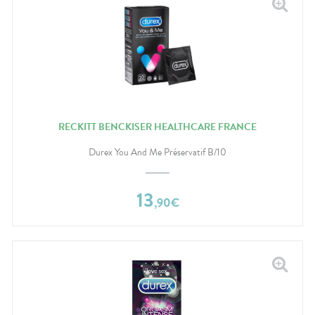
RECKITT BENCKISER HEALTHCARE FRANCE
Durex You And Me Préservatif B/10
13
,
90
€