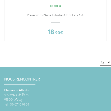
DUREX
Préservatifs Nude Lubrifiés Ultra Fins X20
18
,
90
€
NOUS RENCONTRER
Pharmacie Atlantis
99 Avenue de Paris
91300
Massy
Tel :
09 67 10 91 64