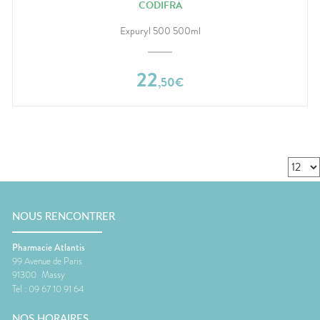
CODIFRA
Expuryl 500 500ml
22
,
50
€
NOUS RENCONTRER
Pharmacie Atlantis
99 Avenue de Paris
91300
Massy
Tel :
09 67 10 91 64
NOS HORAIRES