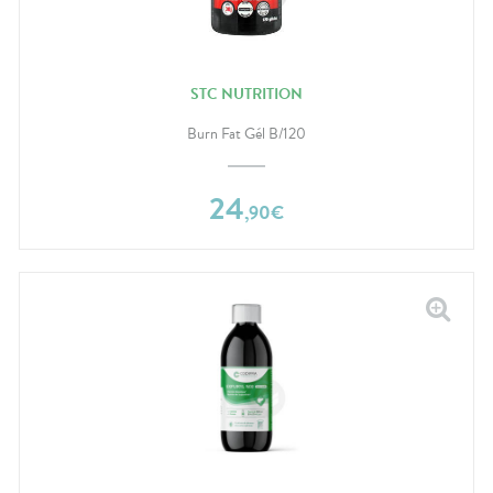
STC NUTRITION
Burn Fat Gél B/120
24
,
90
€