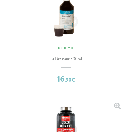
BIOCYTE
Le Draineur 500ml
16
,
90
€