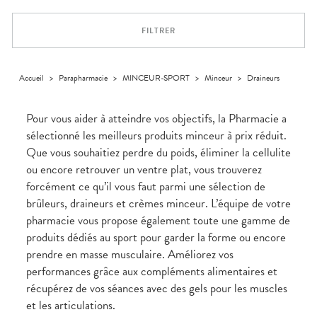
Dispositifs
Cheveux
médicaux
Corps
FILTRER
Homme
Solaire
Visage
Accueil
>
Parapharmacie
>
MINCEUR-SPORT
>
Minceur
>
Draineurs
Pour vous aider à atteindre vos objectifs, la Pharmacie a
sélectionné les meilleurs produits minceur à prix réduit.
Que vous souhaitiez perdre du poids, éliminer la cellulite
ou encore retrouver un ventre plat, vous trouverez
forcément ce qu’il vous faut parmi une sélection de
brûleurs, draineurs et crèmes minceur. L’équipe de votre
pharmacie vous propose également toute une gamme de
produits dédiés au sport pour garder la forme ou encore
prendre en masse musculaire. Améliorez vos
performances grâce aux compléments alimentaires et
récupérez de vos séances avec des gels pour les muscles
et les articulations.