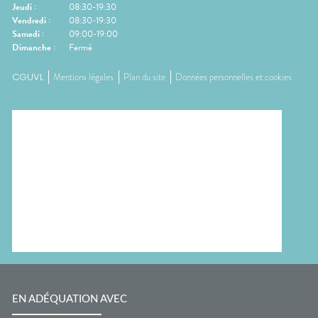
Jeudi
:
08:30-19:30
Vendredi
:
08:30-19:30
Samedi
:
09:00-19:00
Dimanche
:
Fermé
CGUVL
Mentions légales
Plan du site
Données personnelles et cookies
EN ADÉQUATION AVEC