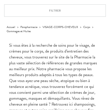
Dispositifs
Cheveux
médicaux
Corps
FILTRER
Homme
Solaire
Visage
Accueil
>
Parapharmacie
>
VISAGE-CORPS-CHEVEUX
>
Corps
>
Gommages et Huiles
Si vous êtes à la recherche de soins pour le visage, de
crèmes pour le corps, de produits d’entretien des
cheveux, vous trouverez sur le site de la Pharmacie la
plus vaste sélection de références de grandes marques
au meilleur prix. Notre pharmacie vous propose les
meilleurs produits adaptés à tous les types de peaux.
Que vous ayez une peau sèche, atopique ou bien à
tendance acnéique, vous trouverez forcément ce qui
vous convient parmi une sélection de crèmes de jour,
gommages, masques et démaquillants. Vous rêvez de
cheveux en pleine santé ? Retrouvez ici shampooings,