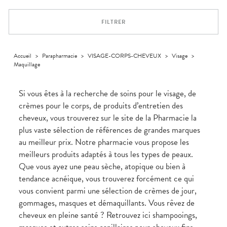
Dispositifs
Cheveux
médicaux
Corps
FILTRER
Homme
Solaire
Visage
Accueil
>
Parapharmacie
>
VISAGE-CORPS-CHEVEUX
>
Visage
>
Maquillage
Si vous êtes à la recherche de soins pour le visage, de
crèmes pour le corps, de produits d’entretien des
cheveux, vous trouverez sur le site de la Pharmacie la
plus vaste sélection de références de grandes marques
au meilleur prix. Notre pharmacie vous propose les
meilleurs produits adaptés à tous les types de peaux.
Que vous ayez une peau sèche, atopique ou bien à
tendance acnéique, vous trouverez forcément ce qui
vous convient parmi une sélection de crèmes de jour,
gommages, masques et démaquillants. Vous rêvez de
cheveux en pleine santé ? Retrouvez ici shampooings,