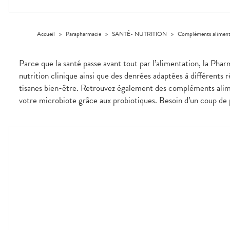
Dispositifs
Cheveux
médicaux
Corps
Homme
Accueil
>
Parapharmacie
>
SANTÉ- NUTRITION
>
Compléments aliment
Solaire
Visage
Parce que la santé passe avant tout par l’alimentation, la Pha
nutrition clinique ainsi que des denrées adaptées à différents 
tisanes bien-être. Retrouvez également des compléments alime
votre microbiote grâce aux probiotiques. Besoin d’un coup de p