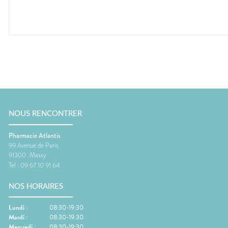
NOUS RENCONTRER
Pharmacie Atlantis
99 Avenue de Paris
91300
Massy
Tel :
09 67 10 91 64
NOS HORAIRES
Lundi
:
08:30-19:30
Mardi
:
08:30-19:30
Mercredi
:
08:30-19:30