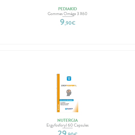
PEDIAKID
Gommes Oméga 3 X60
9
,
90
€
NUTERGIA
Ergyfosforyl 60 Capsules
29
,
90
€