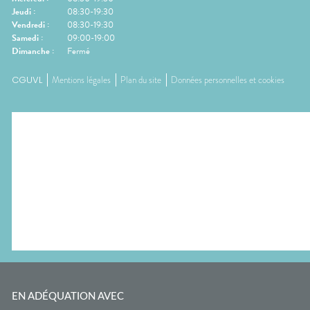
Jeudi
:
08:30-19:30
Vendredi
:
08:30-19:30
Samedi
:
09:00-19:00
Dimanche
:
Fermé
CGUVL
Mentions légales
Plan du site
Données personnelles et cookies
EN ADÉQUATION AVEC