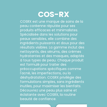
Dispositifs
Cheveux
médicaux
Corps
COS-RX
Homme
Solaire
COSRX est une marque de soins de la
peau coréenne réputée pour ses
Visage
produits efficaces et minimalistes.
Spécialisée dans les solutions pour
peaux sensibles, elle combine des
ingrédients puissants et doux pour des
résultats visibles. La gamme inclut des
nettoyants, des sérums, des crèmes
hydratantes et des masques, adaptés
à tous types de peau. Chaque produit
est formulé pour traiter des
préoccupations spécifiques comme
l'acné, les imperfections, ou la
déshydratation. COSRX privilégie des
formulations simples, sans ingrédients
inutiles, pour maximiser les bienfaits.
Découvrez une peau plus saine et
éclatante avec COSRX, la routine
beauté de confiance.