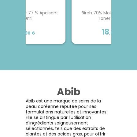
d
Voir le produit
Voir le produit
rtleaf Toner 77 % Apaisant
Birch 70% Moisture Boosti
250ml
Toner 250ml
Ajouter au panier
Ajouter au panier
21
18
,
90
€
,
90
€
ANUA
ANUA
Birch 70% Moisture Boosti
rtleaf Toner 77 % Apaisant
Toner 250ml
250ml
Abib
Élève ta routine beauté à
Un tonique apaisant pour
tout autre niveau avec l
mer les problèmes de peau
lotion tonique hydratante 
Abib est une marque de soins de la
t hydrater efficacement.
Birch 70, un véritable élixi
peau coréenne réputée pour ses
conçu pour revitaliser ta 
formulations naturelles et innovantes.
de l’intérieur. Composée à
Elle se distingue par l'utilisation
% d’eau de bouleau blan
Voir le produit
Voir le produit
d'ingrédients soigneusement
japonais, cette formule
sélectionnés, tels que des extraits de
exceptionnelle aide à prése
plantes et des acides gras, pour offrir