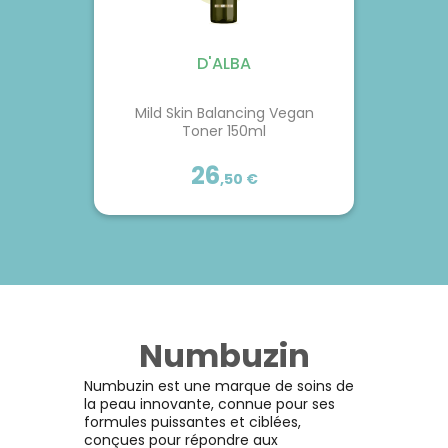
D'ALBA
Mild Skin Balancing Vegan
Toner 150ml
26
,
50
€
D'ALBA
Mild Skin Balancing Vegan
Toner 150ml
Numbuzin
Truffes blanches de première
qualité, soigneusement
Numbuzin est une marque de soins de
extraites du Piémont, en Italie,
la peau innovante, connue pour ses
infusées de tocophérol
formules puissantes et ciblées,
(vitamine E) pour créer
conçues pour répondre aux