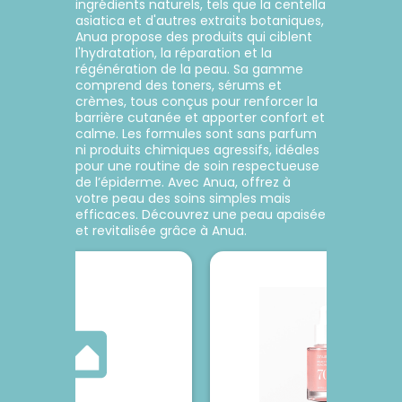
ingrédients naturels, tels que la centella
crème transparente au
asiatica et d'autres extraits botaniques,
collagène offre des bienfaits
Anua propose des produits qui ciblent
anti-âge pour sublimer les
l'hydratation, la réparation et la
contours du visage, raffermir
Ajouter au panier
régénération de la peau. Sa gamme
et obtenir un teint lisse et
comprend des toners, sérums et
éclatant. Immédiatement
crèmes, tous conçus pour renforcer la
après l'application, la peau
barrière cutanée et apporter confort et
retrouve son éclat naturel
calme. Les formules sont sans parfum
grâce à un effet « éclat coréen
ni produits chimiques agressifs, idéales
» resserré, radieux et volumisé.
pour une routine de soin respectueuse
de l’épiderme. Avec Anua, offrez à
votre peau des soins simples mais
efficaces. Découvrez une peau apaisée
et revitalisée grâce à Anua.