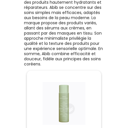
l’équilibre naturel du pH tou
des produits hautement hydratants et
optimisant l’hydratation
Ajouter au panier
Ajouter au panier
réparateurs. Abib se concentre sur des
cutanée. Grâce à l’alliance
soins simples mais efficaces, adaptés
panthénol et de dix type
aux besoins de la peau moderne. La
d’acides hyaluroniques, 
marque propose des produits variés,
tonique procure une
allant des sérums aux crèmes, en
hydratation intense, durabl
passant par des masques en tissu. Son
en profondeur, tout en
approche minimaliste privilégie la
renforçant la barrière
qualité et la texture des produits pour
protectrice de ta peau.
une expérience sensorielle optimale. En
Résultat : un teint frais, so
somme, Abib combine efficacité et
et éclatant de vitalité.
douceur, fidèle aux principes des soins
coréens.