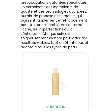
l'ingrédient signature de d'Alba
préoccupations cutanées spécifiques.
: le Trufferol. Riches en
Voir le produit
En combinant des ingrédients de
antioxydants, les truffes
qualité et des technologies avancées,
blanches sont six fois plus
Numbuzin propose des produits qui
efficaces que la célèbre
agissent rapidement et efficacement
propolis. *Source : Profil des
Ajouter au panier
pour traiter des problèmes comme
flavonoïdes phénoliques,
l'acné, les imperfections ou la
antioxydant et effets sur le
sécheresse. Chaque soin est
stress oxydatif cellulaire de la
soigneusement élaboré pour offrir des
truffe blanche (Tuber
résultats visibles, tout en étant doux et
magnatum) et composition
adapté à tous les types de peau.
de la truffe blanche.
*Condition : Comparaison de la
teneur totale en phénols par
fraction d'eau distillée.
NUMBUZIN