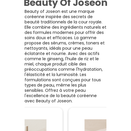
Beauty Of Joseon
à base d'eau, qui hydrate 
dium (acide hyaluronique)
haute efficacité se mélan
pénètre rapidement san
ydratant naturel de haute
l'essence éclat dès la pres
Beauty of Joseon est une marque
coller. Plus léger et
pureté, rend la peau plus
pour créer un soin repulpan
coréenne inspirée des secrets de
rafraîchissant que le sér
uce et hydratée, laissant la
éclaircissant.
beauté traditionnels de la cour royale.
Vitamine C 23, il peut êtr
u bosselée et sèche douce
Elle combine des ingrédients naturels et
utilisé quotidiennement. 
et soyeuse.
Voir le produit
Voir le produit
Voir le produit
des formules modernes pour offrir des
utilisation régulière esto
soins doux et efficaces. La gamme
les imperfections, les tac
propose des sérums, crèmes, toners et
brunes et les taches de
nettoyants, idéals pour une peau
rousseur, tout en amélioran
Ajouter au panier
Ajouter au panier
Ajouter au panier
éclatante et nourrie. Avec des actifs
teint.
comme le ginseng, l'huile de riz et le
miel, chaque produit cible des
préoccupations comme l'hydratation,
l'élasticité et la luminosité. Les
formulations sont conçues pour tous
types de peau, même les plus
sensibles. Offrez à votre peau
l'excellence de la beauté coréenne
avec Beauty of Joseon.