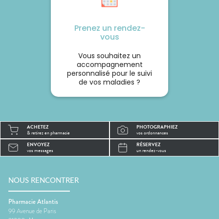
Prenez un rendez-
vous
Vous souhaitez un
accompagnement
personnalisé pour le suivi
de vos maladies ?
ACHETEZ
PHOTOGRAPHIEZ
& retirez en pharmacie
vos ordonnances
ENVOYEZ
RÉSERVEZ
vos messages
un rendez-vous
NOUS RENCONTRER
Pharmacie Atlantis
99 Avenue de Paris