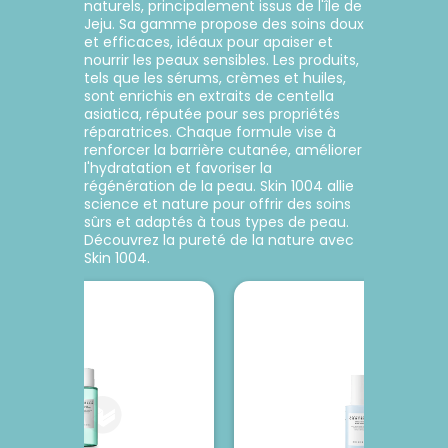
naturels, principalement issus de l'île de
 % d'alpha-arbutine, il agit
obstruent ces voies, les po
zone d
Jeju. Sa gamme propose des soins doux
c diligence pour illuminer et
ont tendance à se dilater.
yeux. 
Voir le produit
Voir le produit
et efficaces, idéaux pour apaiser et
méliorer la santé de votre
soin des pores appropri
de pro
nourrir les peaux sensibles. Les produits,
peau.
consiste à éliminer les cell
d'a
tels que les sérums, crèmes et huiles,
mortes et le sébum
combina
sont enrichis en extraits de centella
accumulés, puis à rafraîchi
et le
Ajouter au panier
Ajouter au panier
asiatica, réputée pour ses propriétés
peau.
l'élasti
réparatrices. Chaque formule vise à
peau
renforcer la barrière cutanée, améliorer
l'hydratation et favoriser la
régénération de la peau. Skin 1004 allie
science et nature pour offrir des soins
sûrs et adaptés à tous types de peau.
Découvrez la pureté de la nature avec
Skin 1004.