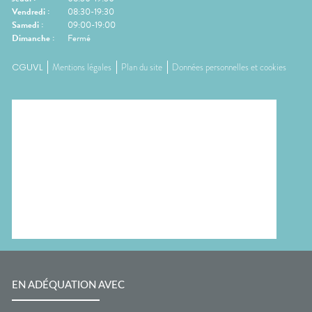
Vendredi
:
08:30-19:30
Samedi
:
09:00-19:00
Dimanche
:
Fermé
CGUVL
Mentions légales
Plan du site
Données personnelles et cookies
EN ADÉQUATION AVEC