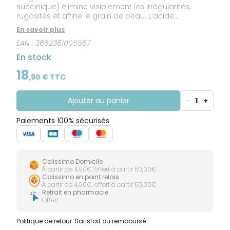
succinique) élimine visiblement les irrégularités,
rugosités et affine le grain de peau. L’acide
polyglutamique et les boosters d’aquaporines
En savoir plus
hydratent et renforcent la barrière cutanée pour un
EAN :
3662361005567
meilleur respect du film hydrolipidique de la peau.
Dès la 1ère utilisation2, la peau est plus belle, plus
En stock
lisse, plus uniforme. Jour après jour, le grain de peau
est affiné et les irrégularités sont éliminées.
18
,
90
€ TTC
Ajouter au panier
-
1
+
Paiements 100% sécurisés
Colissimo Domicile
À partir de 4,90€, offert à partir 50,00€
Colissimo en point relais
À partir de 4,90€, offert à partir 50,00€
Retrait en pharmacie
Offert
Politique de retour
Satisfait ou remboursé