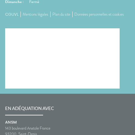
Dimanche
:
Fermé
CGUVL
Mentions légales
Plan du site
Données personnelles et cookies
EN ADÉQUATION AVEC
ANSM
143 boulevard Anatole France
93200
Saint-Denis