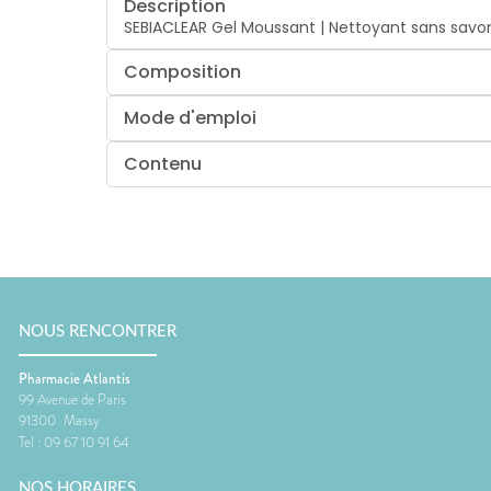
Description
SEBIACLEAR Gel Moussant | Nettoyant sans savon
Composition
Mode d'emploi
Contenu
NOUS RENCONTRER
Pharmacie Atlantis
99 Avenue de Paris
91300
Massy
Tel :
09 67 10 91 64
NOS HORAIRES