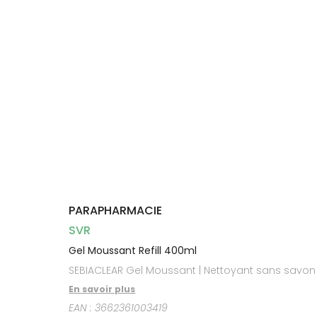
Dispositifs
Cheveux
médicaux
Corps
Homme
Solaire
Visage
PARAPHARMACIE
SVR
Gel Moussant Refill 400ml
SEBIACLEAR Gel Moussant | Nettoyant sans savon q
En savoir plus
EAN :
3662361003419