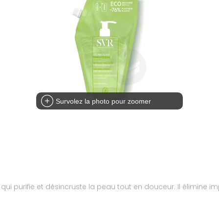
Survolez la photo pour zoomer
ui purifie et désincruste la peau tout en douceur. Il élimine