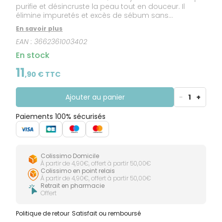
purifie et désincruste la peau tout en douceur. Il
élimine impuretés et excès de sébum sans
dessécher.
En savoir plus
EAN :
3662361003402
En stock
11
,
90
€ TTC
Ajouter au panier
-
1
+
Paiements 100% sécurisés
Colissimo Domicile
À partir de 4,90€, offert à partir 50,00€
Colissimo en point relais
À partir de 4,90€, offert à partir 50,00€
Retrait en pharmacie
Offert
Politique de retour
Satisfait ou remboursé