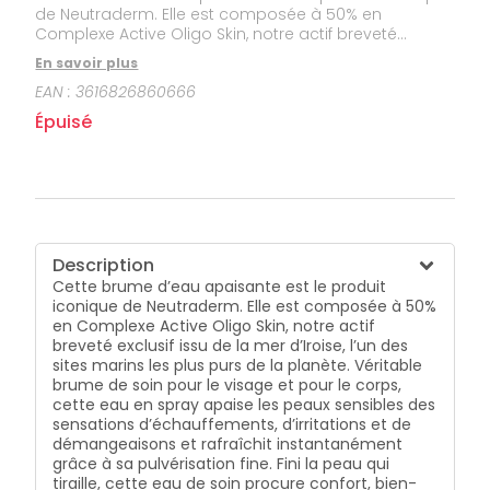
de Neutraderm. Elle est composée à 50% en
Complexe Active Oligo Skin, notre actif breveté
exclusif issu de la mer d’Iroise, l’un des sites marins
En savoir plus
les plus purs de la planète. Véritable brume de soin
EAN :
3616826860666
pour le visage et pour le corps, cette eau en spray
apaise les peaux sensibles des sensations
Épuisé
d’échauffements, d’irritations et de démangeaisons
et rafraîchit instantanément grâce à sa pulvérisation
fine. Fini la peau qui tiraille, cette eau de soin procure
confort, bien-être et douceur aux peaux délicates. En
plus de son fort pouvoir apaisant, elle stimule les
défenses antioxydantes naturelles de la peau et
renforce son film hydrolipidique. Elle hydrate jusqu’à
Description
8h. Sans parfum, avec une composition courte
Cette brume d’eau apaisante est le produit
d’ingrédients 100% biodégradables et 100% d’origine
iconique de Neutraderm. Elle est composée à 50%
naturelle, la brume d’eau Neutraderm est adaptée
en Complexe Active Oligo Skin, notre actif
aux peaux les plus fragiles et peut être utilisée par
breveté exclusif issu de la mer d’Iroise, l’un des
toute la famille, dès la naissance.
sites marins les plus purs de la planète. Véritable
brume de soin pour le visage et pour le corps,
cette eau en spray apaise les peaux sensibles des
sensations d’échauffements, d’irritations et de
démangeaisons et rafraîchit instantanément
grâce à sa pulvérisation fine. Fini la peau qui
tiraille, cette eau de soin procure confort, bien-