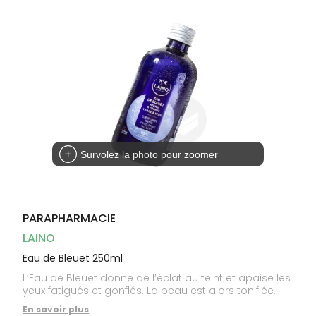
Dispositifs
Cheveux
médicaux
Corps
Homme
Solaire
Visage
Survolez la photo pour zoomer
PARAPHARMACIE
LAINO
Eau de Bleuet 250ml
L’Eau de Bleuet donne de l’éclat au teint et apaise les
yeux fatigués et gonflés. La peau est alors tonifiée.
En savoir plus