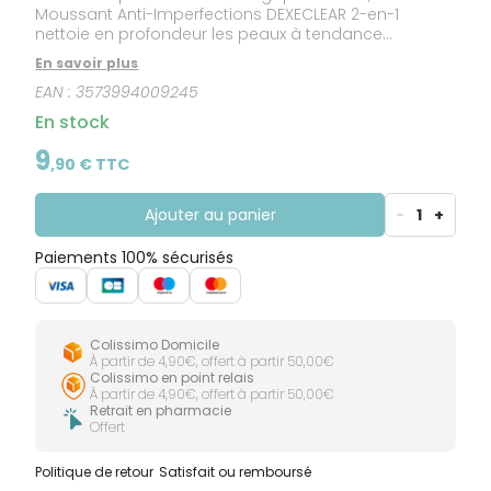
Moussant Anti-Imperfections DEXECLEAR 2-en-1
nettoie en profondeur les peaux à tendance
acnéique et réduit les boutons. Le Gel moussant
En savoir plus
anti-imperfections Dexeclear réduit de 90% l'excès de
EAN :
3573994009245
sébum dès la première application grâce à sa
formule contenant 2% d'acide salicylique et de 64 %
En stock
les points blancs après un mois d'utilisation. Sa
formule non comédogène, sans savon, respecte la
9
,
90
€ TTC
barrière cutanée et maintient l'équilibre
physiologique de la peau.
Ajouter au panier
-
1
+
Paiements 100% sécurisés
Colissimo Domicile
À partir de 4,90€, offert à partir 50,00€
Colissimo en point relais
À partir de 4,90€, offert à partir 50,00€
Retrait en pharmacie
Offert
Politique de retour
Satisfait ou remboursé