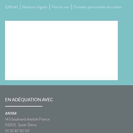
CGUVL
Mentions légales
Plan du site
Données personnelles et cookies
EN ADÉQUATION AVEC
ANSM
143 boulevard Anatole France
93200
Saint-Denis
01 55 87 30 00