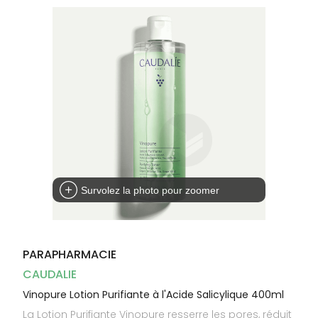
Dispositifs
Cheveux
médicaux
Corps
Homme
Solaire
Visage
Survolez la photo pour zoomer
PARAPHARMACIE
CAUDALIE
Vinopure Lotion Purifiante à l'Acide Salicylique 400ml
La Lotion Purifiante Vinopure resserre les pores, réduit