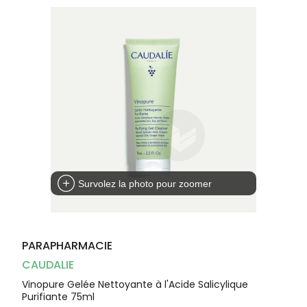
Dispositifs
Cheveux
médicaux
Corps
Homme
Solaire
Visage
Survolez la photo pour zoomer
PARAPHARMACIE
CAUDALIE
Vinopure Gelée Nettoyante à l'Acide Salicylique
Purifiante 75ml