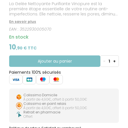
La Gelée Nettoyante Purifiante Vinopure est la
première étape essentielle de votre routine anti-
imperfections. Elle nettoie, resserre les pores, diminue
l'excès de sébum sans dessécher la peau. La peau
En savoir plus
est nette, fraîche et lumineuse.
EAN :
3522930005070
En stock
10
,
90
€ TTC
Ajouter au panier
-
1
+
Paiements 100% sécurisés
Colissimo Domicile
À partir de 4,90€, offert à partir 50,00€
Colissimo en point relais
À partir de 4,90€, offert à partir 50,00€
Retrait en pharmacie
Offert