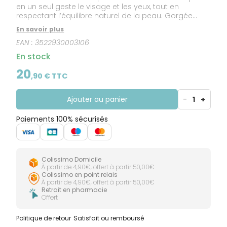
en un seul geste le visage et les yeux, tout en
respectant l’équilibre naturel de la peau. Gorgée
d'eau de raisin bio, elle hydrate et apaise la peau
En savoir plus
pour la laisser nette, douce et confortable.
EAN :
3522930003106
En stock
20
,
90
€ TTC
Ajouter au panier
-
1
+
Paiements 100% sécurisés
Colissimo Domicile
À partir de 4,90€, offert à partir 50,00€
Colissimo en point relais
À partir de 4,90€, offert à partir 50,00€
Retrait en pharmacie
Offert
Politique de retour
Satisfait ou remboursé