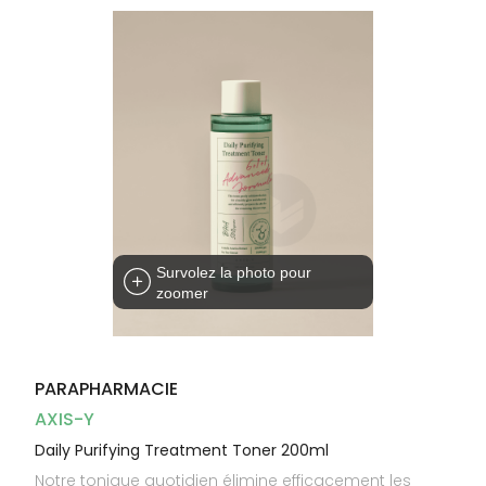
Dispositifs
Cheveux
médicaux
Corps
Homme
Solaire
Visage
Survolez la photo pour
zoomer
PARAPHARMACIE
AXIS-Y
Daily Purifying Treatment Toner 200ml
Notre tonique quotidien élimine efficacement les