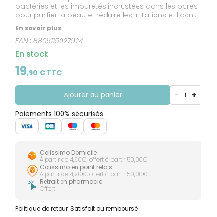
bactéries et les impuretés incrustées dans les pores
pour purifier la peau et réduire les irritations et l'acné.
Sa nouvelle formule améliorée contient désormais
En savoir plus
une plus grande quantité d'AHA et de PHA pour une
EAN :
8809115027924
exfoliation chimique douce, ainsi qu'une plus grande
quantité de Centella Asiatica pour un effet apaisant
En stock
accru.
19
,
90
€ TTC
Ajouter au panier
-
1
+
Paiements 100% sécurisés
Colissimo Domicile
À partir de 4,90€, offert à partir 50,00€
Colissimo en point relais
À partir de 4,90€, offert à partir 50,00€
Retrait en pharmacie
Offert
Politique de retour
Satisfait ou remboursé