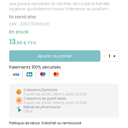
aux peaux sensibles et sèches de toute la famille.
Hygiène quotidienne haute tolérance au parfum
léger qui nettoie en douceur et apporte un confort
En savoir plus
cutané. Formulé à base de 99% d’ingrédients
EAN :
3282770155020
d’origine naturelle, ce gel nettoyant visage et corps
respecte les peaux les plus sensibles. Sa texture gel
En stock
sans savon au pH neutre pour la peau mousse à
l’application, et ne pique pas les yeux, ni les zones
13
,
50
€ TTC
intimes externes. Il bénéficie d'une démarche
écoresponsable.
Ajouter au panier
-
1
+
Paiements 100% sécurisés
Colissimo Domicile
À partir de 4,90€, offert à partir 50,00€
Colissimo en point relais
À partir de 4,90€, offert à partir 50,00€
Retrait en pharmacie
Offert
Politique de retour
Satisfait ou remboursé