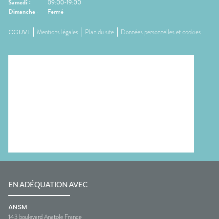
Samedi
:
09:00-19:00
Dimanche
:
Fermé
CGUVL
Mentions légales
Plan du site
Données personnelles et cookies
EN ADÉQUATION AVEC
ANSM
143 boulevard Anatole France