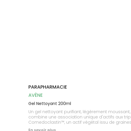
Dispositifs
Cheveux
médicaux
Corps
Homme
Solaire
Visage
PARAPHARMACIE
AVÈNE
Gel Nettoyant 200ml
Un gel nettoyant purifiant, légèrement moussan
combine une association unique d'actifs aux trip
Comedoclastin™, un actif végétal issu de graines
d'Avène aux propriétés apaisantes et anti-irritant
En savoir plus