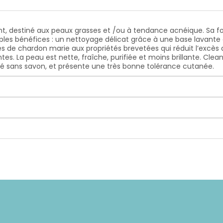
nt, destiné aux peaux grasses et /ou à tendance acnéique. Sa 
ples bénéfices : un nettoyage délicat grâce à une base lavante 
s de chardon marie aux propriétés brevetées qui réduit l’excès 
ntes. La peau est nette, fraîche, purifiée et moins brillante. C
mulé sans savon, et présente une très bonne tolérance cutanée.