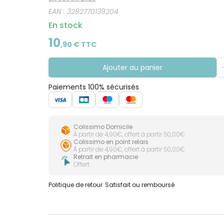
lentilles. Avec son pH physiologique, il est form
EAN :
3282770139204
En stock
10
,
90
€ TTC
Ajouter au panier
Paiements 100% sécurisés
Colissimo Domicile
À partir de 4,90€, offert à partir 50,00€
Colissimo en point relais
À partir de 4,90€, offert à partir 50,00€
Retrait en pharmacie
Offert
Politique de retour
Satisfait ou remboursé