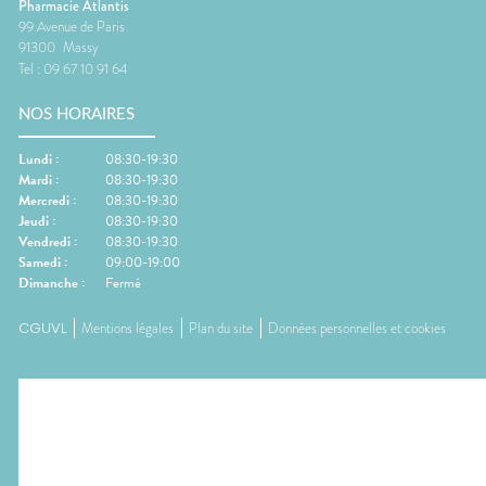
Pharmacie Atlantis
99 Avenue de Paris
91300
Massy
Tel :
09 67 10 91 64
NOS HORAIRES
Lundi
:
08:30-19:30
Mardi
:
08:30-19:30
Mercredi
:
08:30-19:30
Jeudi
:
08:30-19:30
Vendredi
:
08:30-19:30
Samedi
:
09:00-19:00
Dimanche
:
Fermé
CGUVL
Mentions légales
Plan du site
Données personnelles et cookies