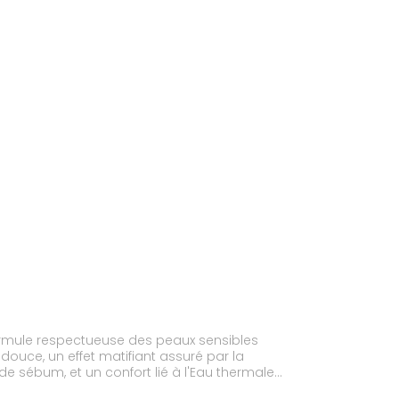
ormule respectueuse des peaux sensibles
douce, un effet matifiant assuré par la
e sébum, et un confort lié à l'Eau thermale
anance Gel nettoyant convient aux porteurs de