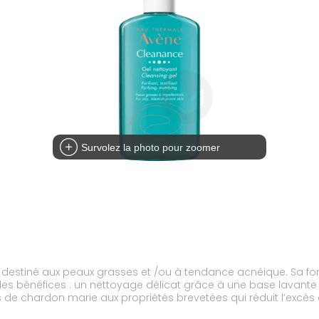
Survolez la photo pour zoomer
t, destiné aux peaux grasses et /ou à tendance acnéique. Sa f
les bénéfices : un nettoyage délicat grâce à une base lavante 
 de chardon marie aux propriétés brevetées qui réduit l’excès d
es. La peau est nette, fraîche, purifiée et moins brillante. Cle