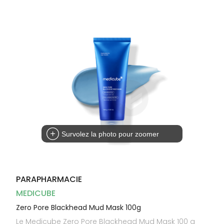
Dispositifs
Cheveux
médicaux
Corps
Homme
Solaire
Visage
Survolez la photo pour zoomer
PARAPHARMACIE
MEDICUBE
Zero Pore Blackhead Mud Mask 100g
Le Medicube Zero Pore Blackhead Mud Mask 100 g