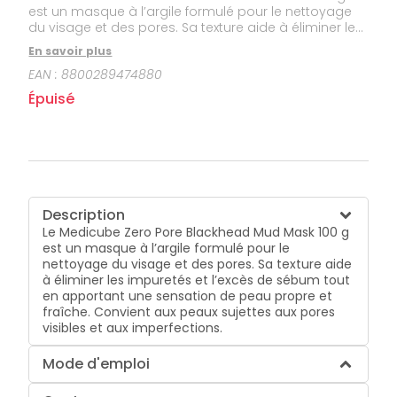
est un masque à l’argile formulé pour le nettoyage
du visage et des pores. Sa texture aide à éliminer les
impuretés et l’excès de sébum tout en apportant
En savoir plus
une sensation de peau propre et fraîche. Convient
EAN :
8800289474880
aux peaux sujettes aux pores visibles et aux
imperfections.
Épuisé
Description
Le Medicube Zero Pore Blackhead Mud Mask 100 g
est un masque à l’argile formulé pour le
nettoyage du visage et des pores. Sa texture aide
à éliminer les impuretés et l’excès de sébum tout
en apportant une sensation de peau propre et
fraîche. Convient aux peaux sujettes aux pores
visibles et aux imperfections.
Mode d'emploi