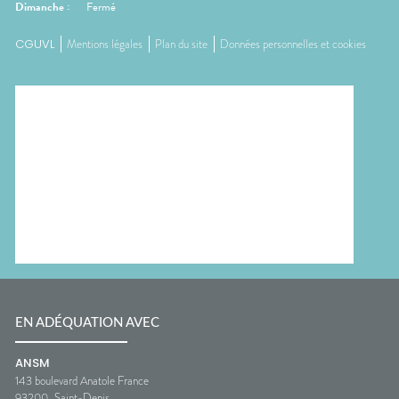
Dimanche
:
Fermé
CGUVL
Mentions légales
Plan du site
Données personnelles et cookies
EN ADÉQUATION AVEC
ANSM
143 boulevard Anatole France
93200
Saint-Denis