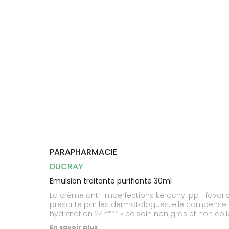
Dispositifs
Cheveux
médicaux
Corps
Homme
Solaire
Visage
PARAPHARMACIE
DUCRAY
Emulsion traitante purifiante 30ml
La crème anti-imperfections keracnyl pp+ favoris
prescrite par les dermatologues, elle compens
hydratation 24h*** • ce soin non gras et non col
En savoir plus