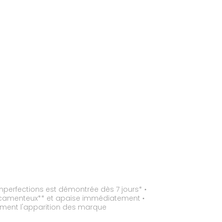
mperfections est démontrée dès 7 jours* •
dicamenteux** et apaise immédiatement •
lement l'apparition des marque