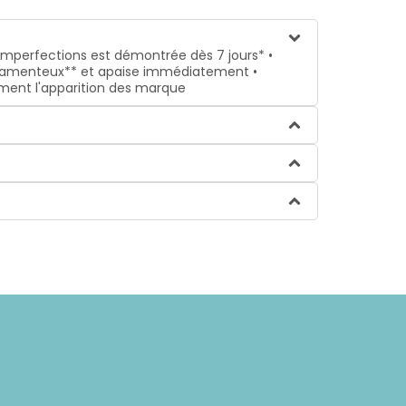
imperfections est démontrée dès 7 jours* •
icamenteux** et apaise immédiatement •
lement l'apparition des marque