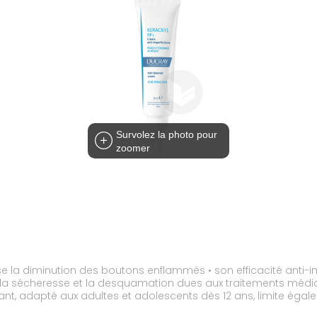
Survolez la photo pour
zoomer
e la diminution des boutons enflammés • son efficacité anti-i
e la sécheresse et la desquamation dues aux traitements mé
lant, adapté aux adultes et adolescents dès 12 ans, limite éga