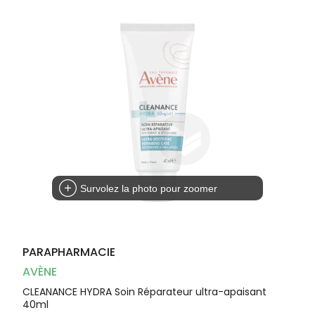
Dispositifs
Cheveux
médicaux
Corps
Homme
Solaire
Visage
Survolez la photo pour zoomer
PARAPHARMACIE
AVÈNE
CLEANANCE HYDRA Soin Réparateur ultra-apaisant
40ml