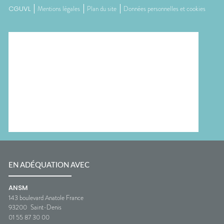
CGUVL
Mentions légales
Plan du site
Données personnelles et cookies
EN ADÉQUATION AVEC
ANSM
143 boulevard Anatole France
93200
Saint-Denis
01 55 87 30 00