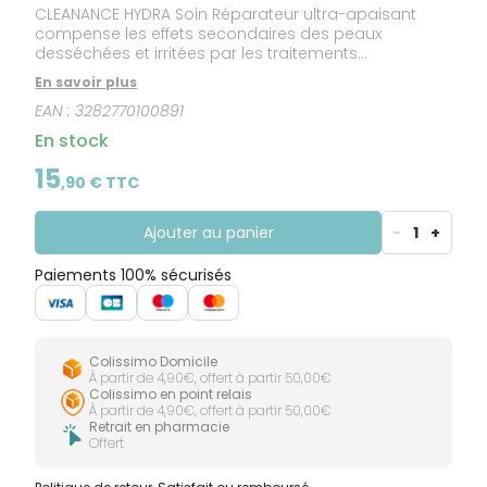
CLEANANCE HYDRA Soin Réparateur ultra-apaisant
compense les effets secondaires des peaux
desséchées et irritées par les traitements
médicamenteux, pour une meilleure observance
En savoir plus
thérapeutique.
EAN :
3282770100891
En stock
15
,
90
€ TTC
Ajouter au panier
-
1
+
Paiements 100% sécurisés
Colissimo Domicile
À partir de 4,90€, offert à partir 50,00€
Colissimo en point relais
À partir de 4,90€, offert à partir 50,00€
Retrait en pharmacie
Offert