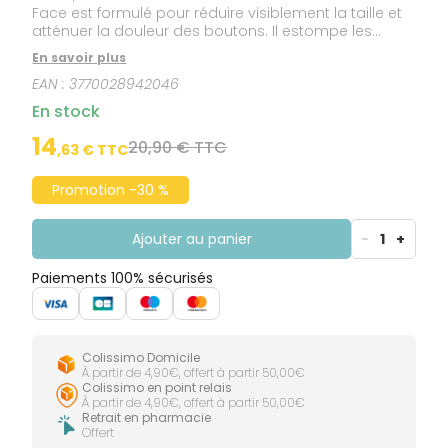
Face est formulé pour réduire visiblement la taille et
atténuer la douleur des boutons. Il estompe les
cicatrices post-acné.
En savoir plus
EAN :
3770028942046
En stock
14
20,90 € TTC
,
63
€ TTC
Promotion -30 %
Ajouter au panier
-
1
+
Paiements 100% sécurisés
Colissimo Domicile
À partir de 4,90€, offert à partir 50,00€
Colissimo en point relais
À partir de 4,90€, offert à partir 50,00€
Retrait en pharmacie
Offert