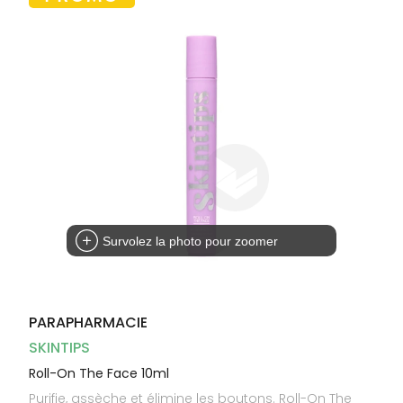
Dispositifs
Cheveux
médicaux
Corps
Homme
Solaire
Visage
Survolez la photo pour zoomer
PARAPHARMACIE
SKINTIPS
Roll-On The Face 10ml
Purifie, assèche et élimine les boutons. Roll-On The