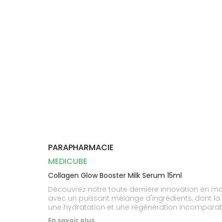
Dispositifs
Cheveux
médicaux
Corps
Homme
Solaire
Visage
PARAPHARMACIE
MEDICUBE
Collagen Glow Booster Milk Serum 15ml
Découvrez notre toute dernière innovation en mat
avec un puissant mélange d'ingrédients, dont la ni
une hydratation et une régénération incomparab
En savoir plus