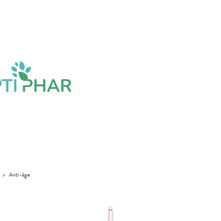
>
Anti-âge