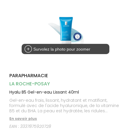
Dispositifs
Cheveux
médicaux
Corps
Homme
Solaire
Visage
Survolez la photo pour zoomer
PARAPHARMACIE
LA ROCHE-POSAY
Hyalu B5 Gel-en-eau Lissant 40ml
Gel-en-eau frais, lissant, hydratant et matifiant,
formulé avec de l'acide hyaluronique, de la vitamine
B5 et du BHA. La peau est hydratée, les ridules
visiblement lissées et le grain de peau affiné.
En savoir plus
Convient à tous les types de peaux, même grasses
EAN :
3337875920728
et sensibles.