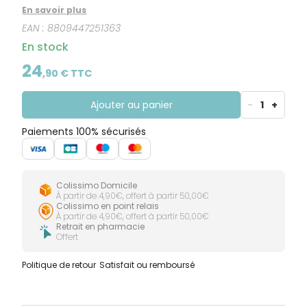
d’Argania Spinosa, de l’huile de graines de Camellia
En savoir plus
Sinensis et du tocophérol. Sa formule associe
EAN :
8809447251363
également un complexe d’acide hyaluronique à
plusieurs couches pour apporter confort et
En stock
hydratation à la peau. Texture adaptée aux soins
quotidiens du visage pour aider à préserver le
24
,
90
€ TTC
confort et l’hydratation cutanée.
Ajouter au panier
-
1
+
Paiements 100% sécurisés
Colissimo Domicile
À partir de 4,90€, offert à partir 50,00€
Colissimo en point relais
À partir de 4,90€, offert à partir 50,00€
Retrait en pharmacie
Offert
Politique de retour
Satisfait ou remboursé