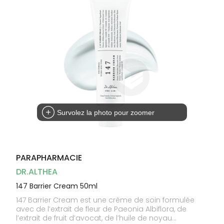
Homme
Solaire
Visage
Survolez la photo pour zoomer
PARAPHARMACIE
DR.ALTHEA
147 Barrier Cream 50ml
147 Barrier Cream est une crème de soin formulée
avec de l’extrait de fleur de Paeonia Albiflora, de
l’extrait de fruit d’avocat, de l’huile de noyau