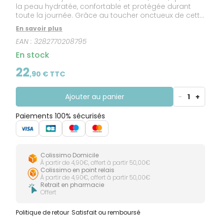
la peau hydratée, confortable et protégée durant
toute la journée. Grâce au toucher onctueux de cette
crème riche, l’hydratation devient la base de la
En savoir plus
routine beauté de toutes les peaux sensibles
EAN :
3282770208795
déshydratées sèches à très sèches. Hydrance UV
RICHE Crème hydratante leur apporte une recharge
En stock
d’Eau thermale d'Avène, pour offrir 24h d'hydratation
et une haute protection SPF 30. Sa texture riche non
22
,
90
€ TTC
collante laisse la peau souple et désaltérée,
protégée tout au long de la journée, tandis que son
parfum subtil réveille les sens.
Ajouter au panier
-
1
+
Paiements 100% sécurisés
Colissimo Domicile
À partir de 4,90€, offert à partir 50,00€
Colissimo en point relais
À partir de 4,90€, offert à partir 50,00€
Retrait en pharmacie
Offert
Politique de retour
Satisfait ou remboursé