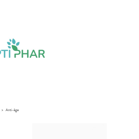
>
Anti-âge