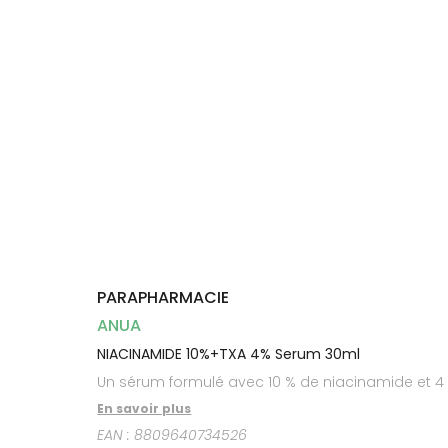
Dispositifs
Cheveux
médicaux
Corps
Homme
Solaire
Visage
PARAPHARMACIE
ANUA
NIACINAMIDE 10%+TXA 4% Serum 30ml
Un sérum formulé avec 10 % de niacinamide et 4 %
En savoir plus
EAN :
8809640734526