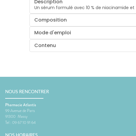
Description
Un sérum formulé avec 10 % de niacinamide et 4 
Composition
Mode d'emploi
Contenu
NOUS RENCONTRER
Pharmacie Atlantis
99 Avenue de Paris
91300
Massy
Tel :
09 67 10 91 64
NOS HORAIRES