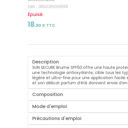
EAN :
3662361001699
Épuisé
18
,
90
€ TTC
Description
SUN SECURE Brume SPF50 offre une haute protec
une technologie antioxydante, cible tous les typ
légère et ultra-fine pour une application facile 
et son délicat parfum d’été donnent envie d’en r
Composition
Mode d'emploi
Précautions d'emploi