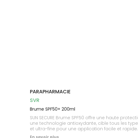
Dispositifs
Cheveux
médicaux
Corps
Homme
Solaire
Visage
PARAPHARMACIE
SVR
Brume SPF50+ 200ml
SUN SECURE Brume SPF50 offre une haute protecti
une technologie antioxydante, cible tous les types
et ultra-fine pour une application facile et rapide
délicat parfum d’été donnent envie d’en réappliqu
En savoir plus