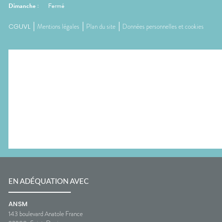
Dimanche
:
Fermé
CGUVL
Mentions légales
Plan du site
Données personnelles et cookies
EN ADÉQUATION AVEC
ANSM
143 boulevard Anatole France