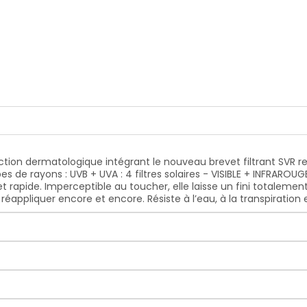
tion dermatologique intégrant le nouveau brevet filtrant SVR r
es de rayons : UVB + UVA : 4 filtres solaires - VISIBLE + INFRAROU
et rapide. Imperceptible au toucher, elle laisse un fini totalement
éappliquer encore et encore. Résiste à l’eau, à la transpiration