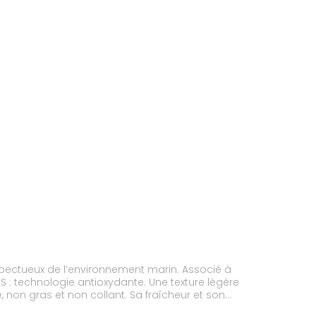
spectueux de l’environnement marin. Associé à
ES : technologie antioxydante. Une texture légère
le, non gras et non collant. Sa fraîcheur et son
frottements.