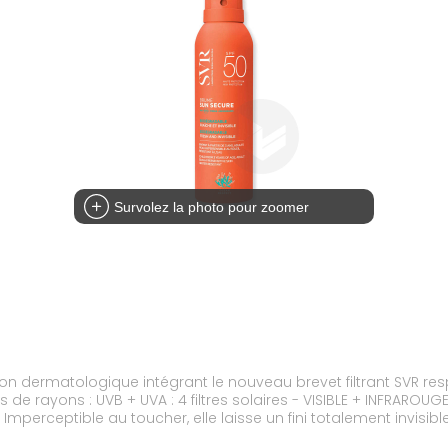
Survolez la photo pour zoomer
on dermatologique intégrant le nouveau brevet filtrant SVR re
 de rayons : UVB + UVA : 4 filtres solaires - VISIBLE + INFRAROUG
. Imperceptible au toucher, elle laisse un fini totalement invisib
er encore et encore. Résiste à l’eau, à la transpiration et aux 