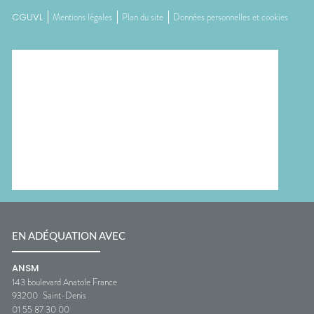
CGUVL
Mentions légales
Plan du site
Données personnelles et cookies
EN ADÉQUATION AVEC
ANSM
143 boulevard Anatole France
93200
Saint-Denis
01 55 87 30 00