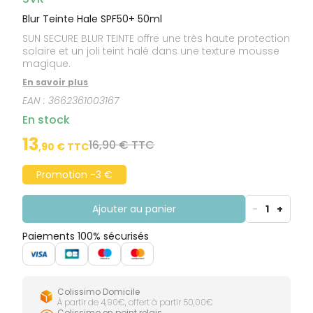
Blur Teinte Hale SPF50+ 50ml
SUN SECURE BLUR TEINTE offre une très haute protection
solaire et un joli teint halé dans une texture mousse
magique.
En savoir plus
EAN :
3662361003167
En stock
13
16,90 € TTC
,
90
€ TTC
Promotion -3 €
Ajouter au panier
-
1
+
Paiements 100% sécurisés
Colissimo Domicile
À partir de 4,90€, offert à partir 50,00€
Colissimo en point relais