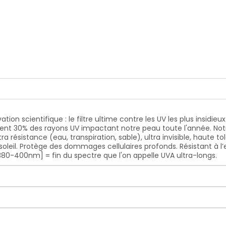
m] = fin du spectre que l'on appelle UVA ultra-longs.
tion scientifique : le filtre ultime contre les UV les plus insid
nt 30% des rayons UV impactant notre peau toute l'année. Notr
a résistance (eau, transpiration, sable), ultra invisible, haute t
 soleil. Protège des dommages cellulaires profonds. Résistant à l
80-400nm] = fin du spectre que l'on appelle UVA ultra-longs.