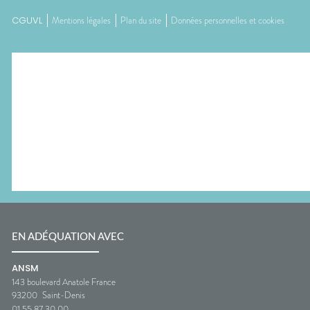
CGUVL
Mentions légales
Plan du site
Données personnelles et cookies
EN ADÉQUATION AVEC
ANSM
143 boulevard Anatole France
93200
Saint-Denis
01 55 87 30 00