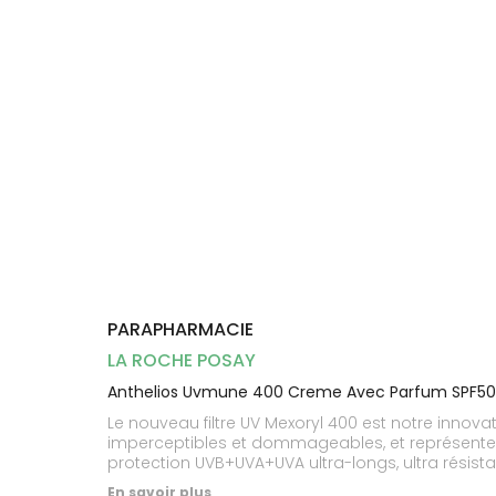
Dispositifs
Cheveux
médicaux
Corps
Homme
Solaire
Visage
PARAPHARMACIE
LA ROCHE POSAY
Anthelios Uvmune 400 Creme Avec Parfum SPF5
Le nouveau filtre UV Mexoryl 400 est notre innovati
imperceptibles et dommageables, et représentent
protection UVB+UVA+UVA ultra-longs, ultra résistan
sensible, réactives et intolérantes au soleil. Pr
En savoir plus