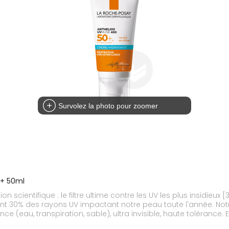
Survolez la photo pour zoomer
0+ 50ml
on scientifique : le filtre ultime contre les UV les plus insidieu
 30% des rayons UV impactant notre peau toute l'année. Notre
ce (eau, transpiration, sable), ultra invisible, haute tolérance.
otège des dommages cellulaires profonds. Résistant à l’eau + tra