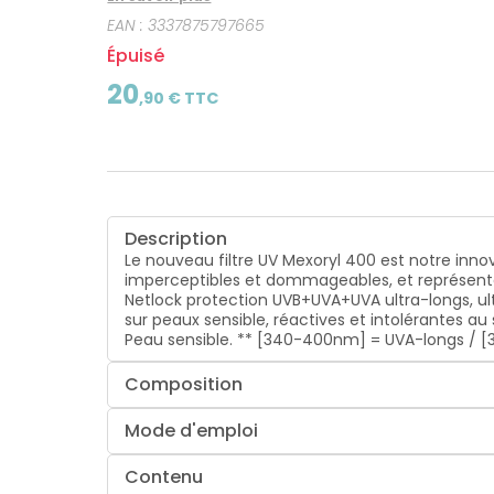
sensible. ** [340-400nm] = UVA-longs / [380-400n
EAN :
3337875797665
Épuisé
20
,
90
€ TTC
Description
Le nouveau filtre UV Mexoryl 400 est notre innova
imperceptibles et dommageables, et représente
Netlock protection UVB+UVA+UVA ultra-longs, ultr
sur peaux sensible, réactives et intolérantes au
Peau sensible. ** [340-400nm] = UVA-longs / [3
Composition
Mode d'emploi
Contenu