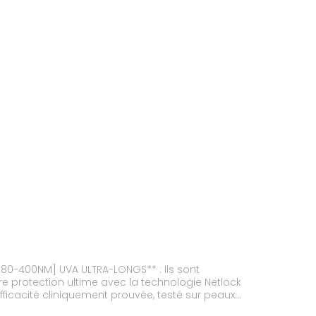
x [380-400NM] UVA ULTRA-LONGS** : Ils sont
 protection ultime avec la technologie Netlock
 Efficacité cliniquement prouvée, testé sur peaux
nspiration. Anti-picotement oculaire. Peau