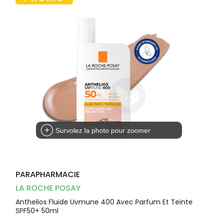
Dispositifs
Cheveux
médicaux
Corps
Homme
Solaire
Visage
Survolez la photo pour zoomer
PARAPHARMACIE
LA ROCHE POSAY
Anthelios Fluide Uvmune 400 Avec Parfum Et Teinte
SPF50+ 50ml