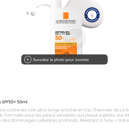
Survolez la photo pour zoomer
um SPF50+ 50ml
e contre les UVA ultra-longs enrichie en Eau Thermale de La Roc
ible. Formulée pour les peaux sensibles aux peaux sujettes au
ge des dommages cellulaires profonds. Résistant à l’eau + trans
on scientifique : le filtre contre les UV les plus insidieux. [38