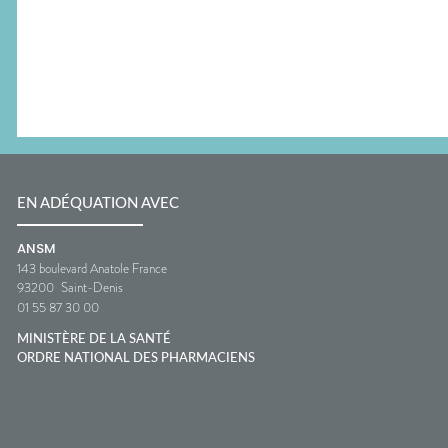
EN ADÉQUATION AVEC
ANSM
143 boulevard Anatole France
93200
Saint-Denis
01 55 87 30 00
MINISTÈRE DE LA SANTÉ
ORDRE NATIONAL DES PHARMACIENS