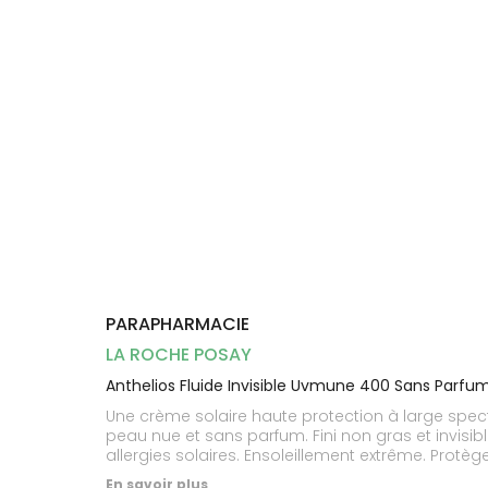
Dispositifs
Cheveux
médicaux
Corps
Homme
Solaire
Visage
PARAPHARMACIE
LA ROCHE POSAY
Anthelios Fluide Invisible Uvmune 400 Sans Parf
Une crème solaire haute protection à large spectr
peau nue et sans parfum. Fini non gras et invis
allergies solaires. Ensoleillement extrême. Protè
Le nouveau filtre UV Mexoryl 400 est notre innovati
En savoir plus