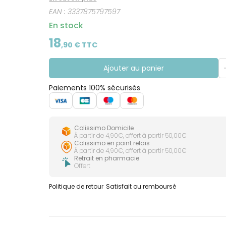
et dommageables, et représentent 30% des rayon
EAN :
3337875797597
UVB+UVA+UVA ultra-longs, ultra résistance (eau, tra
réactives et intolérantes au soleil .** [340-400n
En stock
18
,
90
€ TTC
Ajouter au panier
Paiements 100% sécurisés
Colissimo Domicile
À partir de 4,90€, offert à partir 50,00€
Colissimo en point relais
À partir de 4,90€, offert à partir 50,00€
Retrait en pharmacie
Offert
Politique de retour
Satisfait ou remboursé