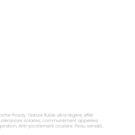
he-Posay. Texture fluide ultra-légère, effet
x intolérances solaires, communément appelées
piration. Anti-picotement oculaire. Peau sensible.
0-400NM] UVA ULTRA-LONGS** : Ils sont imperceptibles