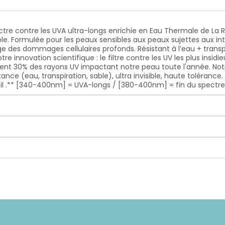
tre contre les UVA ultra-longs enrichie en Eau Thermale de La R
sible. Formulée pour les peaux sensibles aux peaux sujettes aux
ège des dommages cellulaires profonds. Résistant à l’eau + trans
tre innovation scientifique : le filtre contre les UV les plus ins
nt 30% des rayons UV impactant notre peau toute l'année. Notr
nce (eau, transpiration, sable), ultra invisible, haute tolérance
leil .** [340-400nm] = UVA-longs / [380-400nm] = fin du spectre 