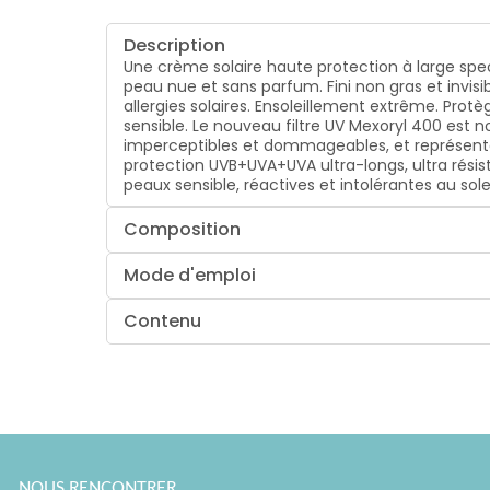
Description
Une crème solaire haute protection à large spec
peau nue et sans parfum. Fini non gras et invi
allergies solaires. Ensoleillement extrême. Prot
sensible. Le nouveau filtre UV Mexoryl 400 est no
imperceptibles et dommageables, et représente
protection UVB+UVA+UVA ultra-longs, ultra résista
peaux sensible, réactives et intolérantes au so
Composition
Mode d'emploi
Contenu
NOUS RENCONTRER