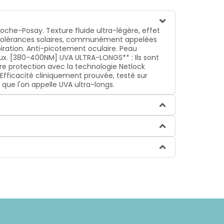
oche-Posay. Texture fluide ultra-légère, effet
 intolérances solaires, communément appelées
piration. Anti-picotement oculaire. Peau
idieux. [380-400NM] UVA ULTRA-LONGS** : Ils sont
e protection avec la technologie Netlock
. Efficacité cliniquement prouvée, testé sur
que l'on appelle UVA ultra-longs.