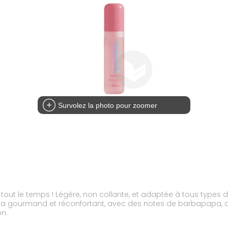
Survolez la photo pour zoomer
tout le temps ! Légère, non collante, et adaptée à tous types d
tra gourmand et réconfortant, avec des notes de barbapapa, 
on.