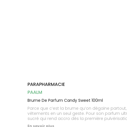
Dispositifs
Cheveux
médicaux
Corps
Homme
Solaire
Visage
PARAPHARMACIE
PAALM
Brume De Parfum Candy Sweet 100ml
Parce que c’est la brume qu’on dégaine partout, 
vêtements en un seul geste. Pour son parfum ul
sucré qui rend accro dès la première pulvérisati
En savoir plus