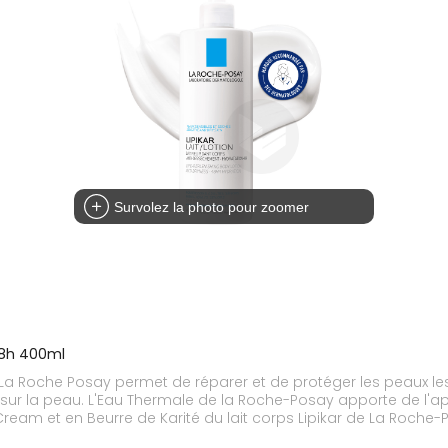
Survolez la photo pour zoomer
48h 400ml
osay permet de réparer et de protéger les peaux les plus sensibles : Le Beurr
e sur la peau. L'Eau Thermale de la Roche-Posay apporte de l'
ream et en Beurre de Karité du lait corps Lipikar de La Roche-P
r de La Roche-Posay convient aux peaux sèches avec tiraillement