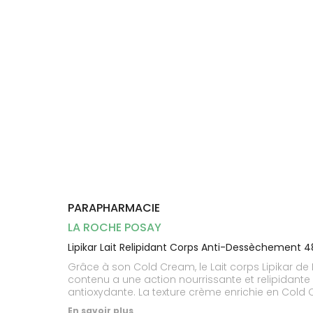
Dispositifs
Cheveux
médicaux
Corps
Homme
Solaire
Visage
PARAPHARMACIE
LA ROCHE POSAY
Lipikar Lait Relipidant Corps Anti-Dessèchement 
Grâce à son Cold Cream, le Lait corps Lipikar de La Roche P
contenu a une action nourrissante et relipidant
antioxydante. La texture crème enrichie en Cold C
habillage rapide. Le lait corps relipidant Lipika
En savoir plus