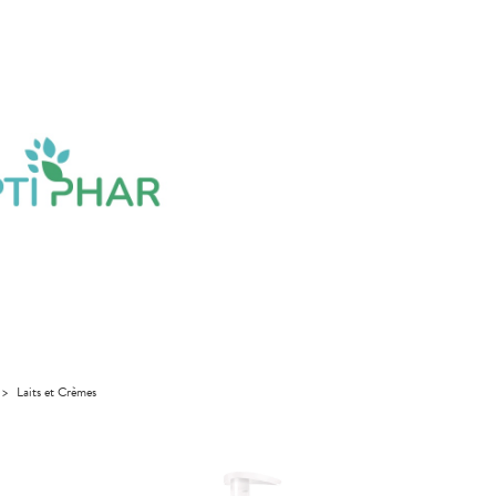
>
Laits et Crèmes