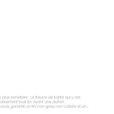
e de Karité qui y est
apaisement tout en ayant une action
osay garantit un fini non gras, non collant et un
s et picotements. Nourrissons, enfants et adultes.