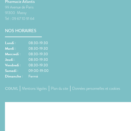
Pharmacie Atlantis
99 Avenue de Paris
91300
Massy
Tel :
09 67 10 91 64
NOS HORAIRES
Lundi
:
08:30-19:30
Mardi
:
08:30-19:30
Mercredi
:
08:30-19:30
Jeudi
:
08:30-19:30
Vendredi
:
08:30-19:30
Samedi
:
09:00-19:00
Dimanche
:
Fermé
CGUVL
Mentions légales
Plan du site
Données personnelles et cookies