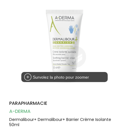
Dispositifs
Cheveux
médicaux
Corps
Homme
Solaire
Visage
Survolez la photo pour zoomer
PARAPHARMACIE
A-DERMA
Dermalibour+ Dermalibour+ Barrier Crème Isolante
50ml