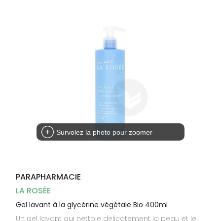
Dispositifs
Cheveux
médicaux
Corps
Homme
Solaire
Visage
Survolez la photo pour zoomer
PARAPHARMACIE
LA ROSÉE
Gel lavant à la glycérine végétale Bio 400ml
Un gel lavant qui nettoie délicatement la peau et le