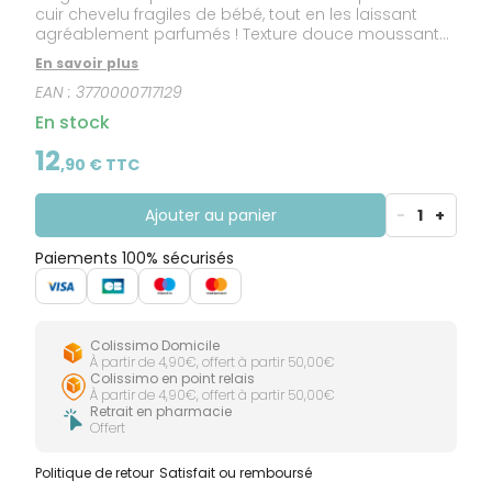
cuir chevelu fragiles de bébé, tout en les laissant
agréablement parfumés ! Texture douce moussante.
Odeur fraîche et délicate. Dès la naissance, pour
En savoir plus
bébé et enfant. 96 % d'origine naturelle. 97 % de
EAN :
3770000717129
biodégradabilité. Formule hypoallergénique, sans
savon. Ne pique pas les yeux.
En stock
12
,
90
€ TTC
Ajouter au panier
-
1
+
Paiements 100% sécurisés
Colissimo Domicile
À partir de 4,90€, offert à partir 50,00€
Colissimo en point relais
À partir de 4,90€, offert à partir 50,00€
Retrait en pharmacie
Offert
Politique de retour
Satisfait ou remboursé