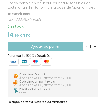
Posay nettoie en douceur les peaux sensibles de
toute la famille. Sa formule à base de Niacinamide et
de Beurre de Karité, contribue à la restauration de la
En savoir plus
barrière cutanée et du film hydrolipidique. La base
EAN :
3337875905480
lavante du gel douche apaisant protecteur Lipikar de
La Roche-Posay respecte l'équilibre physiologique
En stock
de la peau. Convient au cuir chevelu des nourrissons
et aux zones intimes. Ne pique pas les yeux.
14
,
90
€ TTC
Ajouter au panier
-
1
+
Paiements 100% sécurisés
Colissimo Domicile
À partir de 4,90€, offert à partir 50,00€
Colissimo en point relais
À partir de 4,90€, offert à partir 50,00€
Retrait en pharmacie
Offert
Politique de retour
Satisfait ou remboursé