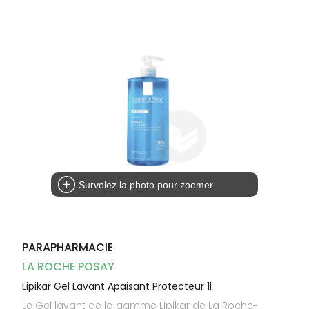
Dispositifs
Cheveux
médicaux
Corps
Homme
Solaire
Visage
Survolez la photo pour zoomer
PARAPHARMACIE
LA ROCHE POSAY
Lipikar Gel Lavant Apaisant Protecteur 1l
Le Gel lavant de la gamme Lipikar de La Roche-