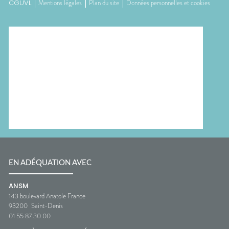
CGUVL
Mentions légales
Plan du site
Données personnelles et cookies
EN ADÉQUATION AVEC
ANSM
143 boulevard Anatole France
93200
Saint-Denis
01 55 87 30 00