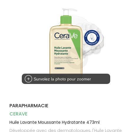
Dispositifs
Cheveux
médicaux
Corps
Homme
Solaire
Visage
Survolez la photo pour zoomer
PARAPHARMACIE
CERAVE
Huile Lavante Moussante Hydratante 473ml
Développée avec des dermatologues, l'Huile Lavante