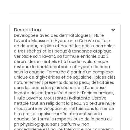
Description
Développée avec des dermatologues, l'Huile
Lavante Moussante Hydratante CeraVe nettoie
en douceur, relipide et nourrit les peaux normales
à très sèches et les peaux à tendance atopique.
Véritable soin lavant, sa formule enrichie aux 3
céramides essentiels et à l'acide hyaluronique
restaure la barrière cutanée et hydrate la peau
sous la douche. Formulée à partir d'un complexe
unique de triglycérides et de squalane, lipides clés
naturellement présents dans la peau, déficitaires
dans les peaux les plus sèches, et d’une base
lavante douce formulée à partir d’acides aminés,
l’Huile Lavante Moussante Hydratante CeraVe
nettoie tout en relipidant la peau. Sa texture huile
moussante enveloppante, nettoie sans laisser de
film gras et apaise immédiatement sous la
douche. Sa formule respectueuse de la peau au
ph physiologique, sans parfum & non
comédogène est haute tolérance pour convenir