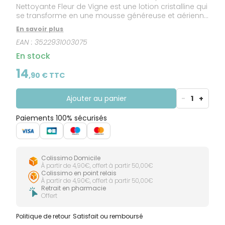
Nettoyante Fleur de Vigne est une lotion cristalline qui
se transforme en une mousse généreuse et aérienne
pour offrir à la peau un cocon de douceur.
En savoir plus
EAN :
3522931003075
En stock
14
,
90
€ TTC
Ajouter au panier
-
1
+
Paiements 100% sécurisés
Colissimo Domicile
À partir de 4,90€, offert à partir 50,00€
Colissimo en point relais
À partir de 4,90€, offert à partir 50,00€
Retrait en pharmacie
Offert
Politique de retour
Satisfait ou remboursé