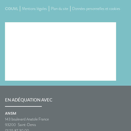
CGUVL
Mentions légales
Plan du site
Données personnelles et cookies
EN ADÉQUATION AVEC
ANSM
143 boulevard Anatole France
93200
Saint-Denis
01 55 87 30 00