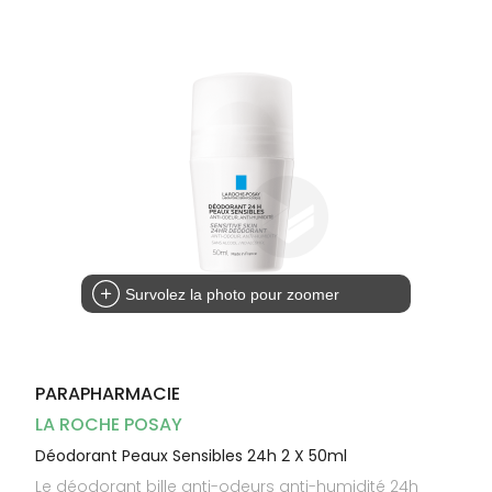
Dispositifs
Cheveux
médicaux
Corps
Homme
Solaire
Visage
Survolez la photo pour zoomer
PARAPHARMACIE
LA ROCHE POSAY
Déodorant Peaux Sensibles 24h 2 X 50ml
Le déodorant bille anti-odeurs anti-humidité 24h