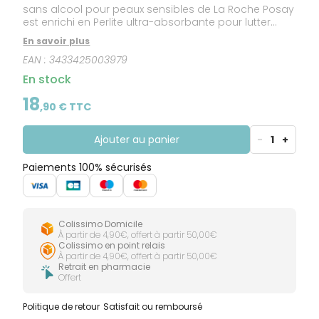
sans alcool pour peaux sensibles de La Roche Posay
est enrichi en Perlite ultra-absorbante pour lutter
contre l'humidité, Gluconate de Zinc pour neutraliser
En savoir plus
les odeurs et Allantoïne apaisante. Le déodorant bille
EAN :
3433425003979
anti-odeurs anti-humidité 24h sans alcool pour
peaux sensibles est adapté aux aisselles sensibles et
En stock
pour un usage après rasage. 24 H : Test sensoriel.
Sans alcool.
18
,
90
€ TTC
Ajouter au panier
-
1
+
Paiements 100% sécurisés
Colissimo Domicile
À partir de 4,90€, offert à partir 50,00€
Colissimo en point relais
À partir de 4,90€, offert à partir 50,00€
Retrait en pharmacie
Offert
Politique de retour
Satisfait ou remboursé