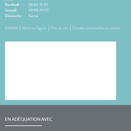
Vendredi
:
08:30-19:30
Samedi
:
09:00-19:00
Dimanche
:
Fermé
CGUVL
Mentions légales
Plan du site
Données personnelles et cookies
EN ADÉQUATION AVEC