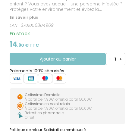
enfant ? Vous avez accueilli une personne infestée ?
Protégez votre environnement et évitez la
contamination indirecte ! Contrairement à ce que
En savoir plus
l’on pense souvent, les poux ne se transmettent pas
EAN :
3701056804969
uniquement par contact direct de tête à tête. Ils
peuvent aussi survivre plusieurs heures sur des
En stock
objets et textiles du quotidien, entraînant ainsi une
infestation indirecte. Accessoires personnels, linge de
14
,
90
€ TTC
maison, mobilier... peuvent devenir de véritables
relais de parasites. C’est pourquoi il est essentiel de
traiter également l’environnement afin de stopper
Ajouter au panier
-
1
+
leur prolifération et de protéger efficacement toute la
famille.
Paiements 100% sécurisés
Colissimo Domicile
À partir de 4,90€, offert à partir 50,00€
Colissimo en point relais
À partir de 4,90€, offert à partir 50,00€
Retrait en pharmacie
Offert
Politique de retour
Satisfait ou remboursé