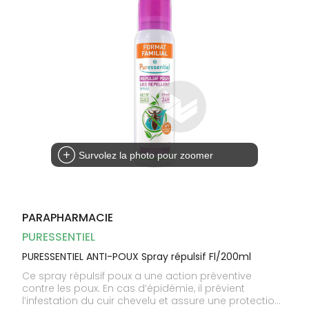
Homme
Solaire
Visage
Survolez la photo pour zoomer
PARAPHARMACIE
PURESSENTIEL
PURESSENTIEL ANTI-POUX Spray répulsif Fl/200ml
Ce spray répulsif poux a une action préventive
contre les poux. En cas d’épidémie, il prévient
l’infestation du cuir chevelu et assure une protection