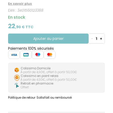
efficace jusqu’à 24 heures*. Sa solution en spray
En savoir plus
pratique et facile d’emploi, laisse sur les cheveux un
EAN :
3401560123388
parfum frais et agréable. Ce répulsif poux s’utilise
quotidiennement sans abîmer, ni graisser les
En stock
cheveux.Actif 100% d’origine végétale - 0% insectifuge
neurotoxique *Efficacité 24H testée en laboratoire
22
,
90
€ TTC
Ajouter au panier
-
1
+
Paiements 100% sécurisés
Colissimo Domicile
À partir de 4,90€, offert à partir 50,00€
Colissimo en point relais
À partir de 4,90€, offert à partir 50,00€
Retrait en pharmacie
Offert
Politique de retour
Satisfait ou remboursé