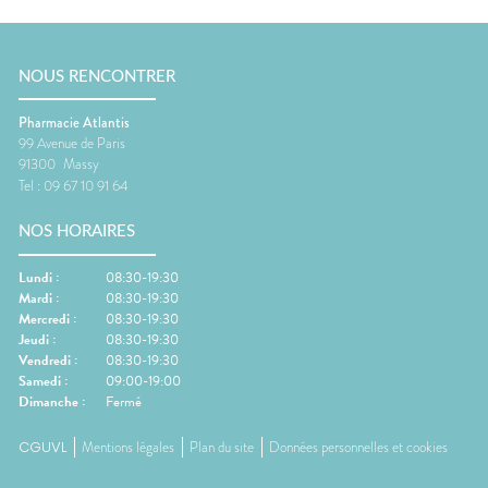
NOUS RENCONTRER
Pharmacie Atlantis
99 Avenue de Paris
91300
Massy
Tel :
09 67 10 91 64
NOS HORAIRES
Lundi
:
08:30-19:30
Mardi
:
08:30-19:30
Mercredi
:
08:30-19:30
Jeudi
:
08:30-19:30
Vendredi
:
08:30-19:30
Samedi
:
09:00-19:00
Dimanche
:
Fermé
CGUVL
Mentions légales
Plan du site
Données personnelles et cookies