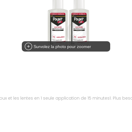
Survolez la photo pour zoomer
poux et les lentes en 1 seule application de 15 minutes1. Plus b