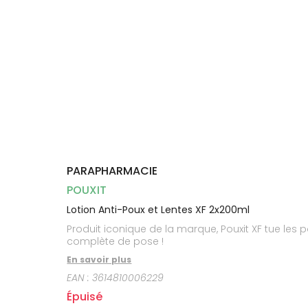
Dispositifs
Cheveux
médicaux
Corps
Homme
Solaire
Visage
PARAPHARMACIE
POUXIT
Lotion Anti-Poux et Lentes XF 2x200ml
Produit iconique de la marque, Pouxit XF tue les 
complète de pose !
En savoir plus
EAN :
3614810006229
Épuisé