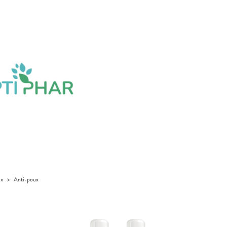
ux
>
Anti-poux